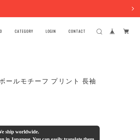
FO
CATEGORY
LOGIN
CONTACT
ケットボールモチーフ プリント 長袖
We ship worldwide.
en in Japanese. You can easily translate them