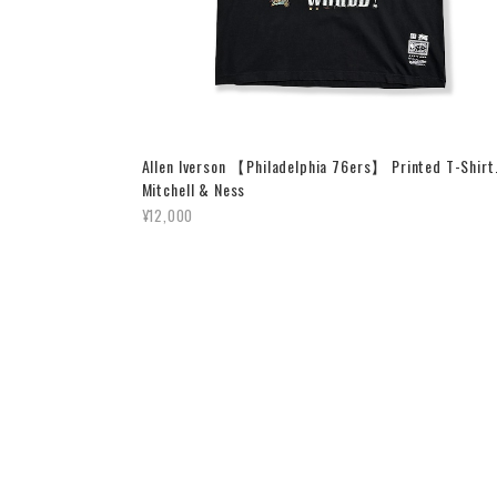
Allen Iverson 【Philadelphia 76ers】 Printed T-Shirt
Mitchell & Ness
¥12,000