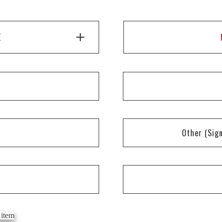
E
Other
(Sig