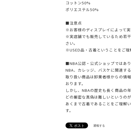
コットン50%
ポリエステル50%
■注意点
※お客様のディスプレイによって実
※実店舗でも販売しているため若
さい。
※USED品・古着ということをご
■NBA公認・公式ショップではあ
NBA、カレッジ、バスケに関連す
取り扱い商品は卸業者様からの情
おります。
しかし、NBAの歴史も長く商品の
どの厳密な真偽は難しいというのが
あくまで古着であることをご理解
す。
通報する