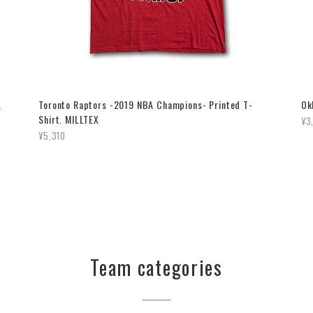
.
Toronto Raptors -2019 NBA Champions- Printed T-
Ok
Shirt. MILLTEX
¥3
¥5,310
Team categories