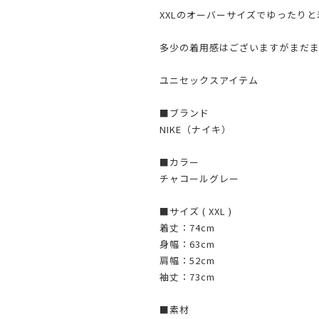
XXLのオーバーサイズでゆったり
多少の着用感はございますがまだ
ユニセックスアイテム
■ブランド
NIKE（ナイキ）
■カラー
チャコールグレー
■サイズ ( XXL )
着丈：74cm
身幅：63cm
肩幅：52cm
袖丈：73cm
■素材