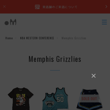
実店舗のご来店について
Home
NBA WESTERN CONFERENCE
Memphis Grizzlies
Memphis Grizzlies
×
SOLD OUT