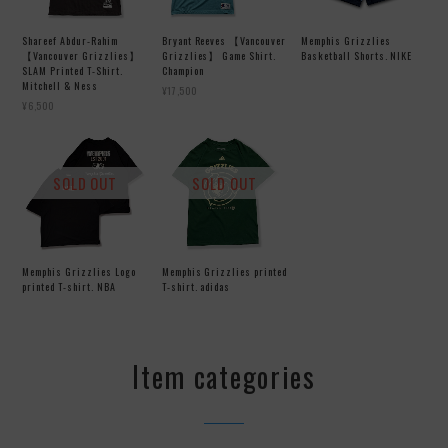
Shareef Abdur-Rahim
Bryant Reeves 【Vancouver
Memphis Grizzlies
【Vancouver Grizzlies】
Grizzlies】 Game Shirt.
Basketball Shorts. NIKE
SLAM Printed T-Shirt.
Champion
Mitchell & Ness
¥17,500
¥6,500
SOLD OUT
SOLD OUT
Memphis Grizzlies Logo
Memphis Grizzlies printed
printed T-shirt. NBA
T-shirt. adidas
Item categories