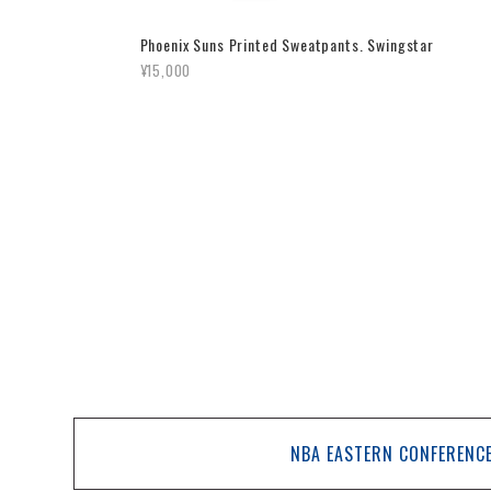
Phoenix Suns Printed Sweatpants. Swingstar
¥15,000
NBA EASTERN CONFERENC