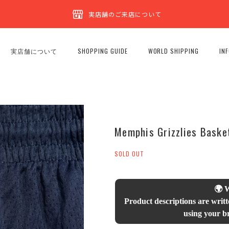
実店舗のご来店について
実店舗について
SHOPPING GUIDE
WORLD SHIPPING
IN
Memphis Grizzlies Basket
SOLD OUT
🌍 
Product descriptions are writt
using your br