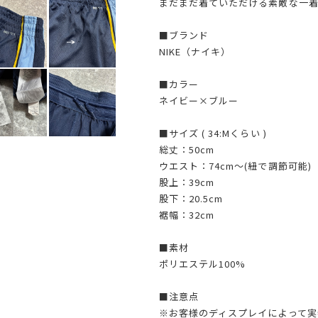
まだまだ着ていただける素敵な一
■ブランド
NIKE（ナイキ）
■カラー
ネイビー×ブルー
■サイズ ( 34:Mくらい )
総丈：50cm
ウエスト：74cm〜(紐で調節可能)
股上：39cm
股下：20.5cm
裾幅：32cm
■素材
ポリエステル100%
■注意点
※お客様のディスプレイによって実