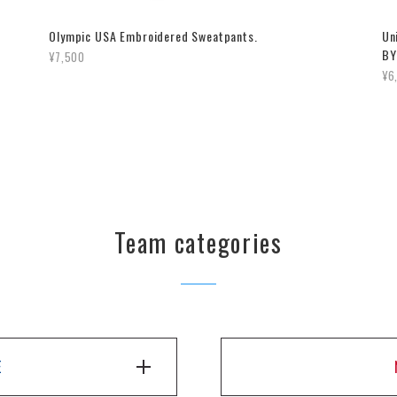
Olympic USA Embroidered Sweatpants.
Un
BY
¥7,500
¥6
Team categories
E