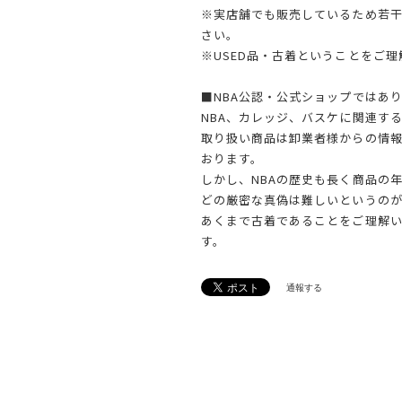
※実店舗でも販売しているため若
さい。
※USED品・古着ということをご
■NBA公認・公式ショップではあ
NBA、カレッジ、バスケに関連す
取り扱い商品は卸業者様からの情
おります。
しかし、NBAの歴史も長く商品の
どの厳密な真偽は難しいというのが
あくまで古着であることをご理解
す。
通報する