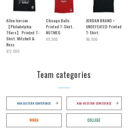
Allen Iverson
Chicago Bulls
JORDAN BRAND ×
【Philadelphia
Printed T-Shirt.
UNDEFEATED Printed
76ers】 Printed T-
NUTMEG
T-Shirt.
Shirt. Mitchell &
¥9,900
¥6,900
Ness
¥12,000
Team categories
NBA EASTERN CONFERENCE
NBA WESTERN CONFERENCE
WNBA
COLLEGE