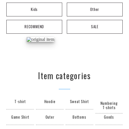
Kids
Other
RECOMMEND
SALE
Item categories
T-shirt
Hoodie
Sweat Shirt
Numbering
T-shirts
Game Shirt
Outer
Bottoms
Goods