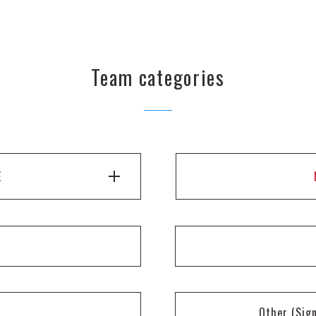
Team categories
E
Other
(Sig