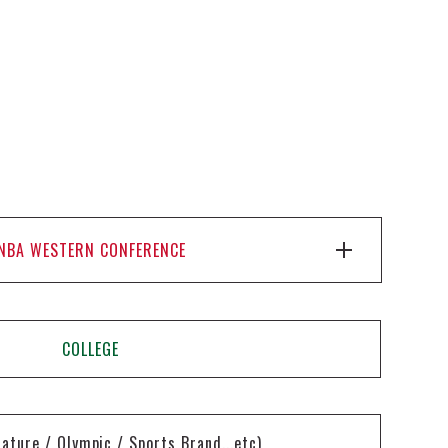
NBA WESTERN CONFERENCE
COLLEGE
nature / Olympic / Sports Brand...etc)