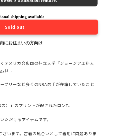
owser's translation feature.
ional shipping available
Sold out
内にお住まいの方向け
置くアメリカ合衆国の州立大学『ジョージア工科大
logy)』。
ーブリーなど多くのNBA選手が在籍していたこと
（バズ）」のプリントが配されたロンT。
いただけるアイテムです。
穴がございます。古着の風合いとして着用に問題ありま