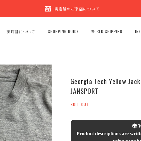
実店舗のご来店について
実店舗について
SHOPPING GUIDE
WORLD SHIPPING
IN
Georgia Tech Yellow Jack
JANSPORT
SOLD OUT
🌍 
Product descriptions are writt