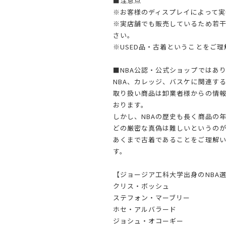
■注意点
※お客様のディスプレイによって実
※実店舗でも販売しているため若
さい。
※USED品・古着ということをご
■NBA公認・公式ショップではあ
NBA、カレッジ、バスケに関連す
取り扱い商品は卸業者様からの情
おります。
しかし、NBAの歴史も長く商品の
どの厳密な真偽は難しいというのが
あくまで古着であることをご理解
す。
【ジョージア工科大学出身のNBA
クリス・ボッシュ
ステフォン・マーブリー
ホセ・アルバラード
ジョシュ・オコーギー