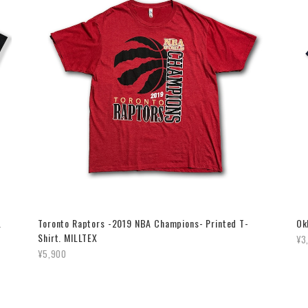
.
Toronto Raptors -2019 NBA Champions- Printed T-
Ok
Shirt. MILLTEX
¥3
¥5,900