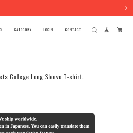
FO
CATEGORY
LOGIN
CONTACT
ets College Long Sleeve T-shirt.
We ship worldwide.
en in Japanese. You can easily translate them