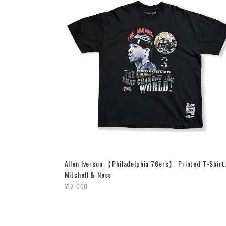
Allen Iverson 【Philadelphia 76ers】 Printed T-Shirt
Mitchell & Ness
¥12,000