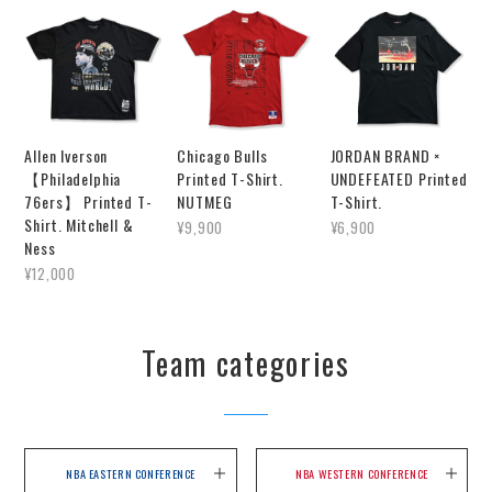
Allen Iverson
Chicago Bulls
JORDAN BRAND ×
【Philadelphia
Printed T-Shirt.
UNDEFEATED Printed
76ers】 Printed T-
NUTMEG
T-Shirt.
Shirt. Mitchell &
¥9,900
¥6,900
Ness
¥12,000
Team categories
NBA EASTERN CONFERENCE
NBA WESTERN CONFERENCE