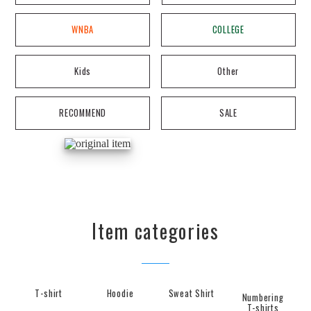
WNBA
COLLEGE
Kids
Other
RECOMMEND
SALE
Item categories
T-shirt
Hoodie
Sweat Shirt
Numbering
T-shirts