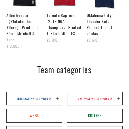
Allen Iverson
Toronto Raptors
Oklahoma City
【Philadelphia
-2019 NBA
Thunder Kids
76ers】 Printed T-
Champions- Printed
Printed T-shirt.
Shirt. Mitchell &
T-Shirt. MILLTEX
adidas
Ness
¥5,310
¥3,510
¥12,000
Team categories
NBA EASTERN CONFERENCE
NBA WESTERN CONFERENCE
WNBA
COLLEGE