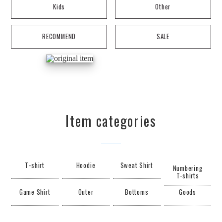
Kids
Other
RECOMMEND
SALE
Item categories
T-shirt
Hoodie
Sweat Shirt
Numbering
T-shirts
Game Shirt
Outer
Bottoms
Goods