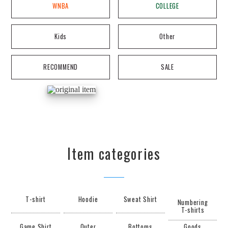
WNBA
COLLEGE
Kids
Other
RECOMMEND
SALE
Item categories
T-shirt
Hoodie
Sweat Shirt
Numbering
T-shirts
Game Shirt
Outer
Bottoms
Goods