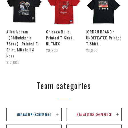
Allen Iverson
Chicago Bulls
JORDAN BRAND ×
【Philadelphia
Printed T-Shirt.
UNDEFEATED Printed
76ers】 Printed T-
NUTMEG
T-Shirt.
Shirt. Mitchell &
¥9,900
¥6,900
Ness
¥12,000
Team categories
NBA EASTERN CONFERENCE
NBA WESTERN CONFERENCE