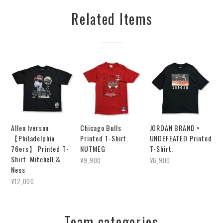
Related Items
Allen Iverson
Chicago Bulls
JORDAN BRAND ×
【Philadelphia
Printed T-Shirt.
UNDEFEATED Printed
76ers】 Printed T-
NUTMEG
T-Shirt.
Shirt. Mitchell &
¥9,900
¥6,900
Ness
¥12,000
Team categories