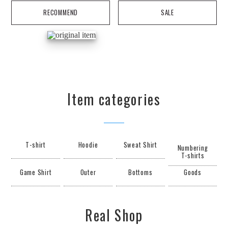
RECOMMEND
SALE
Item categories
T-shirt
Hoodie
Sweat Shirt
Numbering
T-shirts
Game Shirt
Outer
Bottoms
Goods
Real Shop