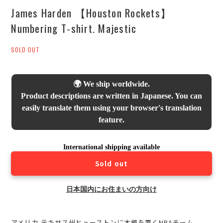
James Harden 【Houston Rockets】
Numbering T-shirt. Majestic
SOLD OUT
🌍 We ship worldwide.
Product descriptions are written in Japanese. You can
easily translate them using your browser's translation
feature.
International shipping available
Sold out
日本国内にお住まいの方向け
アメリカ テキサス州ヒューストンに本拠を置くNBAチーム