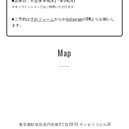
■店休日：不定休 8/6(木)・8/24(月)
※オンラインショップはご利用いただけます。
■ご予約は
予約フォーム
からか
Instagram
のDMよりお願いし
ます。
Map
東京都杉並区高円寺南3丁目20-13 サンセリコビル3F