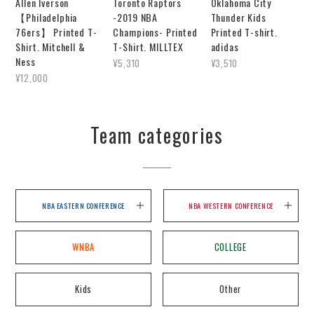
Allen Iverson
Toronto Raptors
Oklahoma City
【Philadelphia
-2019 NBA
Thunder Kids
76ers】 Printed T-
Champions- Printed
Printed T-shirt.
Shirt. Mitchell &
T-Shirt. MILLTEX
adidas
Ness
¥5,310
¥3,510
¥12,000
Team categories
NBA EASTERN CONFERENCE
NBA WESTERN CONFERENCE
WNBA
COLLEGE
Kids
Other