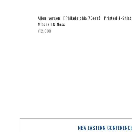
Allen Iverson 【Philadelphia 76ers】 Printed T-Shirt
Mitchell & Ness
¥12,000
NBA EASTERN CONFERENC