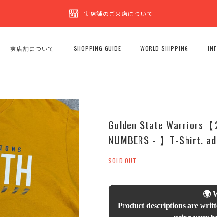
実店舗のご来店について
実店舗について
SHOPPING GUIDE
WORLD SHIPPING
IN
Golden State Warriors【
NUMBERS - 】T-Shirt. ad
SOLD OUT
🌍 
Product descriptions are writt