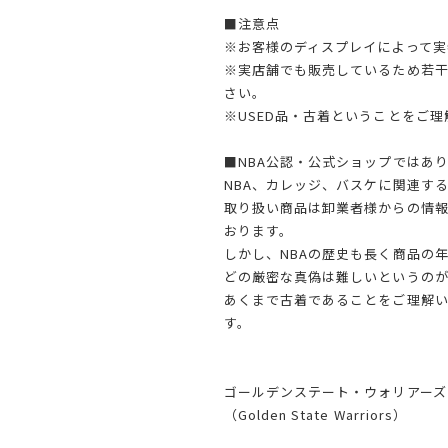
■注意点
※お客様のディスプレイによって実
※実店舗でも販売しているため若
さい。
※USED品・古着ということをご
■NBA公認・公式ショップではあ
NBA、カレッジ、バスケに関連す
取り扱い商品は卸業者様からの情
おります。
しかし、NBAの歴史も長く商品の
どの厳密な真偽は難しいというのが
あくまで古着であることをご理解
す。
ゴールデンステート・ウォリアーズ
（Golden State Warriors）