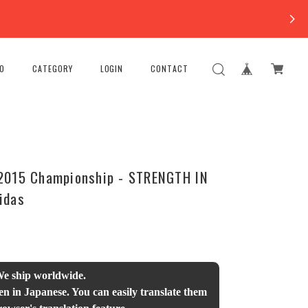
FO
CATEGORY
LOGIN
CONTACT
2015 Championship - STRENGTH IN
idas
We ship worldwide.
en in Japanese. You can easily translate them