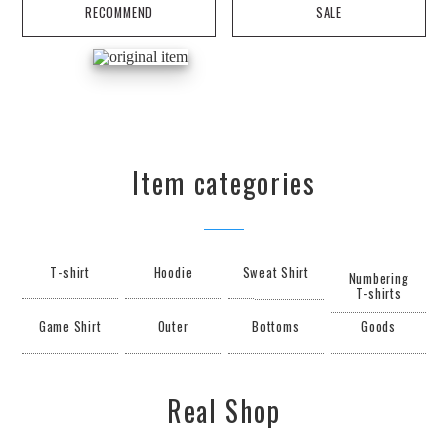
RECOMMEND
SALE
Item categories
T-shirt
Hoodie
Sweat Shirt
Numbering
T-shirts
Game Shirt
Outer
Bottoms
Goods
Real Shop