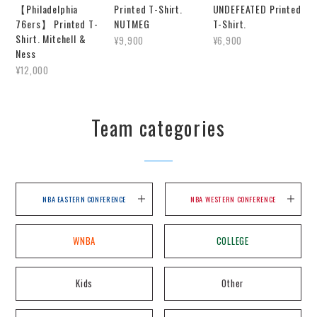
【Philadelphia
Printed T-Shirt.
UNDEFEATED Printed
76ers】 Printed T-
NUTMEG
T-Shirt.
Shirt. Mitchell &
¥9,900
¥6,900
Ness
¥12,000
Team categories
NBA EASTERN CONFERENCE
NBA WESTERN CONFERENCE
WNBA
COLLEGE
Kids
Other