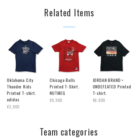
Related Items
Oklahoma City
Chicago Bulls
JORDAN BRAND ×
Thunder Kids
Printed T-Shirt.
UNDEFEATED Printed
Printed T-shirt.
NUTMEG
T-shirt.
adidas
¥9,900
¥6,900
¥3,900
Team categories