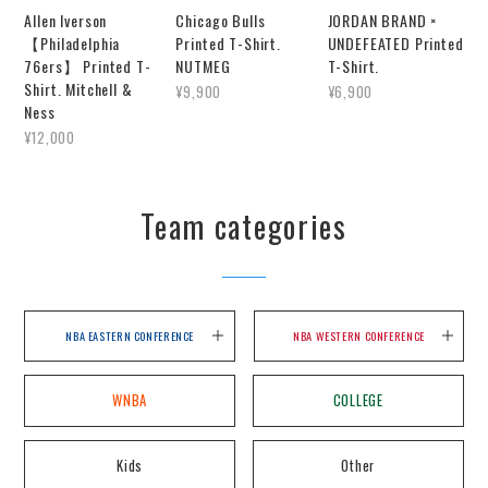
Allen Iverson
Chicago Bulls
JORDAN BRAND ×
【Philadelphia
Printed T-Shirt.
UNDEFEATED Printed
76ers】 Printed T-
NUTMEG
T-Shirt.
Shirt. Mitchell &
¥9,900
¥6,900
Ness
¥12,000
Team categories
NBA EASTERN CONFERENCE
NBA WESTERN CONFERENCE
WNBA
COLLEGE
Kids
Other