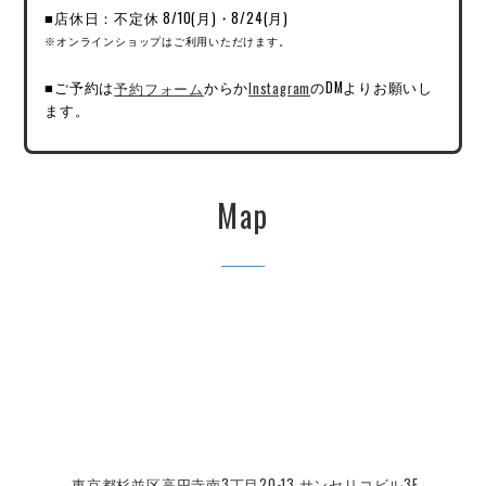
■店休日：不定休 8/10(月)・8/24(月)
※オンラインショップはご利用いただけます。
■ご予約は
予約フォーム
からか
Instagram
のDMよりお願いし
ます。
Map
東京都杉並区高円寺南3丁目20-13 サンセリコビル3F