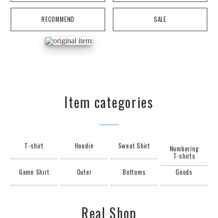
RECOMMEND
SALE
Item categories
T-shirt
Hoodie
Sweat Shirt
Numbering
T-shirts
Game Shirt
Outer
Bottoms
Goods
Real Shop