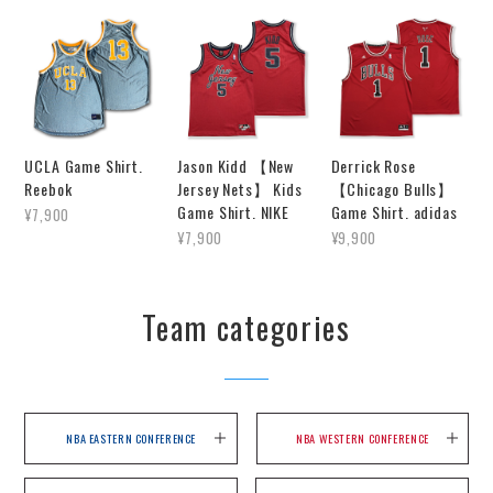
UCLA Game Shirt.
Jason Kidd 【New
Derrick Rose
Reebok
Jersey Nets】 Kids
【Chicago Bulls】
Game Shirt. NIKE
Game Shirt. adidas
¥7,900
¥7,900
¥9,900
Team categories
NBA EASTERN CONFERENCE
NBA WESTERN CONFERENCE