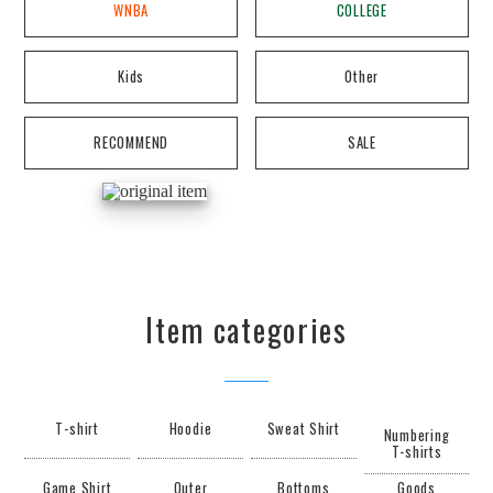
WNBA
COLLEGE
Kids
Other
RECOMMEND
SALE
Item categories
T-shirt
Hoodie
Sweat Shirt
Numbering
T-shirts
Game Shirt
Outer
Bottoms
Goods