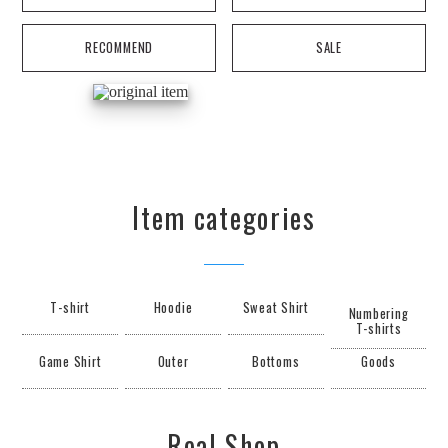
RECOMMEND
SALE
Item categories
T-shirt
Hoodie
Sweat Shirt
Numbering
T-shirts
Game Shirt
Outer
Bottoms
Goods
Real Shop