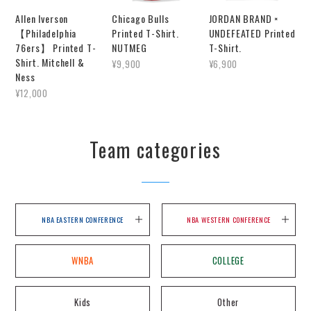
Allen Iverson
Chicago Bulls
JORDAN BRAND ×
【Philadelphia
Printed T-Shirt.
UNDEFEATED Printed
76ers】 Printed T-
NUTMEG
T-Shirt.
Shirt. Mitchell &
¥9,900
¥6,900
Ness
¥12,000
Team categories
NBA EASTERN CONFERENCE
NBA WESTERN CONFERENCE
WNBA
COLLEGE
Kids
Other