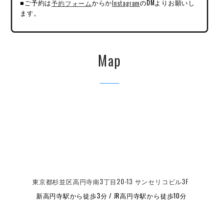
■ご予約は
予約フォーム
からか
Instagram
のDMよりお願いし
ます。
Map
東京都杉並区高円寺南3丁目20-13 サンセリコビル3F
新高円寺駅から徒歩3分 / JR高円寺駅から徒歩10分