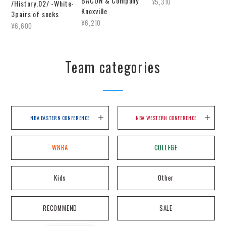
BACON & Company
¥5,310
/History.02/ -White-
Knoxville
3pairs of socks
¥6,210
¥6,600
Team categories
NBA EASTERN CONFERENCE
NBA WESTERN CONFERENCE
WNBA
COLLEGE
Kids
Other
RECOMMEND
SALE