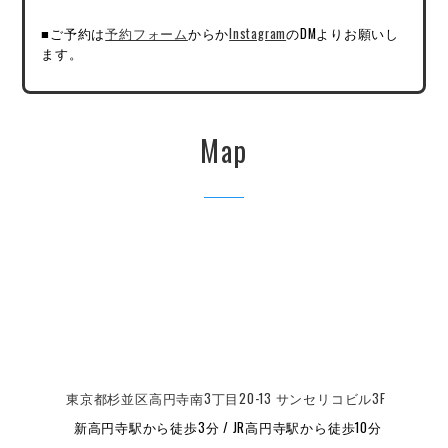
■ご予約は
予約フォーム
からか
Instagram
のDMよりお願いし
ます。
Map
東京都杉並区高円寺南3丁目20-13 サンセリコビル3F
新高円寺駅から徒歩3分 / JR高円寺駅から徒歩10分