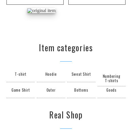
Item categories
T-shirt
Hoodie
Sweat Shirt
Numbering
T-shirts
Game Shirt
Outer
Bottoms
Goods
Real Shop