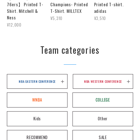
76ers】 Printed T-
Champions- Printed
Printed T-shirt.
Shirt. Mitchell &
T-Shirt. MILLTEX
adidas
Ness
¥5,310
¥3,510
¥12,000
Team categories
NBA EASTERN CONFERENCE
NBA WESTERN CONFERENCE
WNBA
COLLEGE
Kids
Other
RECOMMEND
SALE