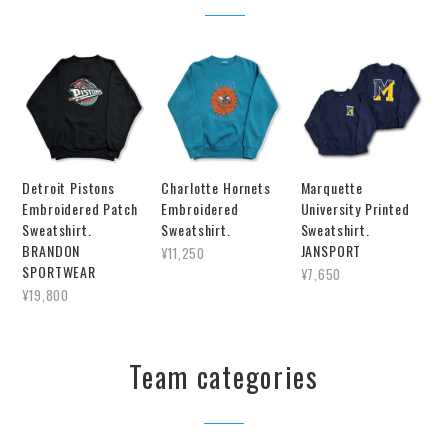
Detroit Pistons
Charlotte Hornets
Marquette
Embroidered Patch
Embroidered
University Printed
Sweatshirt.
Sweatshirt.
Sweatshirt.
BRANDON
JANSPORT
¥11,250
SPORTWEAR
¥7,650
¥19,800
Team categories