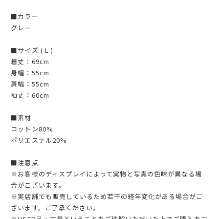
■カラー
グレー
■サイズ ( L )
着丈：69cm
身幅：55cm
肩幅：55cm
袖丈：60cm
■素材
コットン80%
ポリエステル20%
■注意点
※お客様のディスプレイによって実物と写真の色味が異なる場
合がございます。
※実店舗でも販売しているため若干の経年変化がある場合がご
ざいます。ご了承ください。
※USED品・古着ということをご理解いただいた上でご購入をお