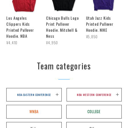
Los Angeles
Chicago Bulls Logo
Utah Jazz Kids
Clippers Kids
Print Pullover
Printed Pullover
Printed Pullover
Hoodie. Mitchell &
Hoodie. NIKE
Hoodie. NBA
Ness
¥5,850
¥4,410
¥4,950
Team categories
NBA EASTERN CONFERENCE
NBA WESTERN CONFERENCE
WNBA
COLLEGE