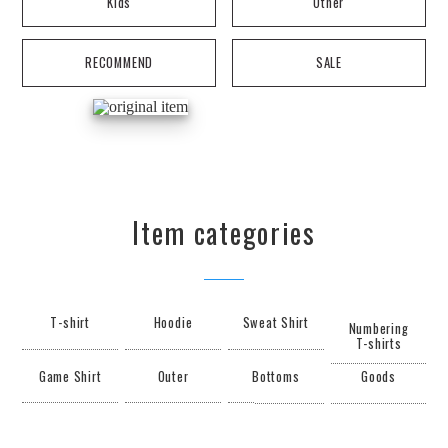
Kids
Other
RECOMMEND
SALE
Item categories
T-shirt
Hoodie
Sweat Shirt
Numbering
T-shirts
Game Shirt
Outer
Bottoms
Goods