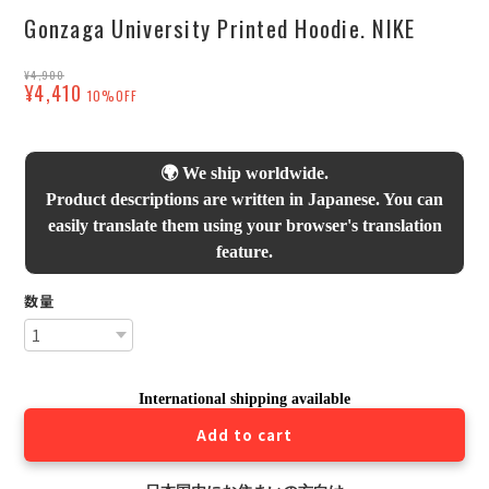
Gonzaga University Printed Hoodie. NIKE
¥4,900
¥4,410
10%OFF
🌍 We ship worldwide.
Product descriptions are written in Japanese. You can
easily translate them using your browser's translation
feature.
数量
International shipping available
Add to cart