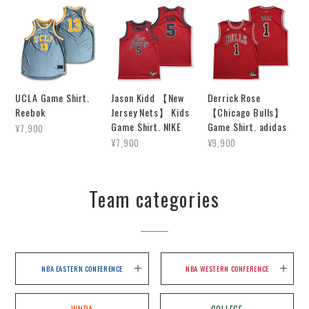
UCLA Game Shirt.
Jason Kidd 【New
Derrick Rose
Reebok
Jersey Nets】 Kids
【Chicago Bulls】
Game Shirt. NIKE
Game Shirt. adidas
¥7,900
¥7,900
¥9,900
Team categories
NBA EASTERN CONFERENCE
NBA WESTERN CONFERENCE