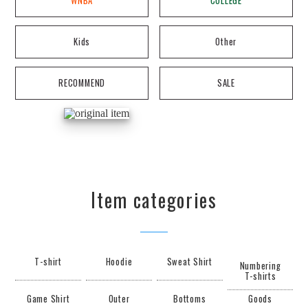
WNBA
COLLEGE
Kids
Other
RECOMMEND
SALE
Item categories
T-shirt
Hoodie
Sweat Shirt
Numbering
T-shirts
Game Shirt
Outer
Bottoms
Goods