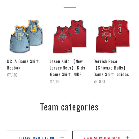
UCLA Game Shirt.
Jason Kidd 【New
Derrick Rose
Reebok
Jersey Nets】 Kids
【Chicago Bulls】
Game Shirt. NIKE
Game Shirt. adidas
¥7,110
¥7,110
¥8,910
Team categories
NBA EASTERN CONFERENCE
NBA WESTERN CONFERENCE