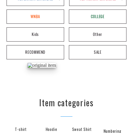
WNBA
COLLEGE
Kids
Other
RECOMMEND
SALE
Item categories
T-shirt
Hoodie
Sweat Shirt
Numbering