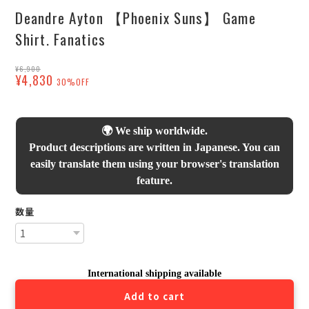
Deandre Ayton 【Phoenix Suns】 Game
Shirt. Fanatics
¥6,900
¥4,830
30%OFF
🌍 We ship worldwide.
Product descriptions are written in Japanese. You can
easily translate them using your browser's translation
feature.
数量
International shipping available
Add to cart