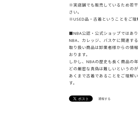
※実店舗でも販売しているため若
さい。
※USED品・古着ということをご
■NBA公認・公式ショップではあ
NBA、カレッジ、バスケに関連す
取り扱い商品は卸業者様からの情
おります。
しかし、NBAの歴史も長く商品の
どの厳密な真偽は難しいというのが
あくまで古着であることをご理解
す。
通報する