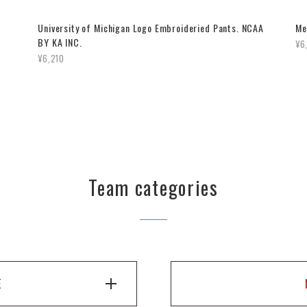
University of Michigan Logo Embroideried Pants. NCAA
Me
BY KA INC.
¥6
¥6,210
Team categories
E