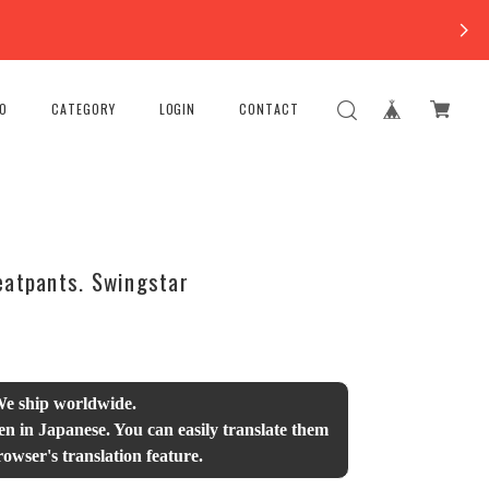
FO
CATEGORY
LOGIN
CONTACT
eatpants. Swingstar
We ship worldwide.
en in Japanese. You can easily translate them
owser's translation feature.