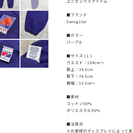
ユニセックスアイテム
■ブランド
Swingstar
■カラー
パープル
■サイズ ( L )
ウエスト：104cm～
股上：34.5cm
股下：76.5cm
裾幅：13.5㎝～
■素材
コットン50%
ポリエステル50%
■注意点
※お客様のディスプレイによって実