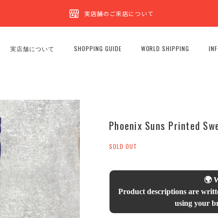
実店舗のご来店について
実店舗について
SHOPPING GUIDE
WORLD SHIPPING
IN
Phoenix Suns Printed Sw
SOLD OUT
🌍 
Product descriptions are writt
using your br