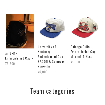
University of
Chicago Bulls
Kentucky
Embroideried Cap.
am3:41 -
Embroideried Cap.
Mitchell & Ness
Embroideried Cap -
BACON & Company
¥5,900
¥6,600
Knoxville
¥6,900
Team categories