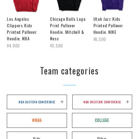
Los Angeles
Chicago Bulls Logo
Utah Jazz Kids
Clippers Kids
Print Pullover
Printed Pullover
Printed Pullover
Hoodie. Mitchell &
Hoodie. NIKE
Hoodie. NBA
Ness
¥6,500
¥4,900
¥5,500
Team categories
NBA EASTERN CONFERENCE
NBA WESTERN CONFERENCE
WNBA
COLLEGE
Kids
Other