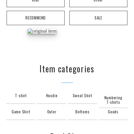
RECOMMEND
SALE
Item categories
T-shirt
Hoodie
Sweat Shirt
Numbering
T-shirts
Game Shirt
Outer
Bottoms
Goods