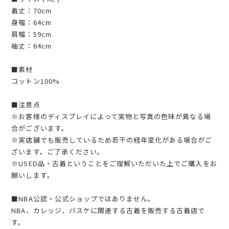
着丈：70cm
身幅：64cm
肩幅：59cm
袖丈：64cm
■素材
コットン100%
■注意点
※お客様のディスプレイによって実物と写真の色味が異なる場
合がございます。
※実店舗でも販売しているため若干の経年変化がある場合がご
ざいます。ご了承ください。
※USED品・古着ということをご理解いただいた上でご購入をお
願いします。
■NBA公認・公式ショップではありません。
NBA、カレッジ、バスケに関連する古着を販売する古着店で
す。