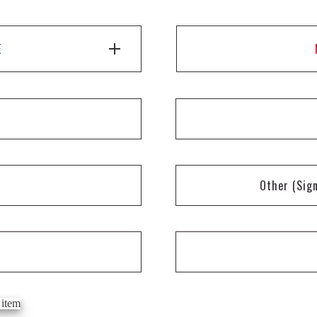
E
Other
(Sig