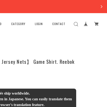
FO
CATEGORY
LOGIN
CONTACT
Jersey Nets】 Game Shirt. Reebok
We ship worldwide.
en in Japanese. You can easily translate them
owser's translation feature.