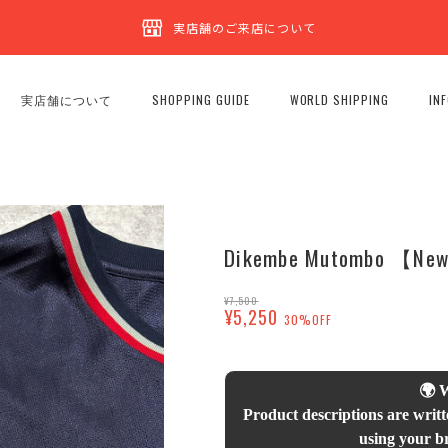
実店舗のご来店について
実店舗について
SHOPPING GUIDE
WORLD SHIPPING
IN
Dikembe Mutombo 【New 
¥7,500
¥5,250
30%OFF
🌍 
Product descriptions are writt
using your br