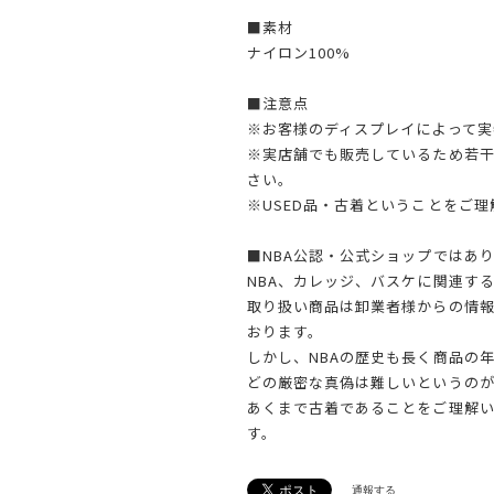
■素材
ナイロン100%
■注意点
※お客様のディスプレイによって実
※実店舗でも販売しているため若
さい。
※USED品・古着ということをご
■NBA公認・公式ショップではあ
NBA、カレッジ、バスケに関連す
取り扱い商品は卸業者様からの情
おります。
しかし、NBAの歴史も長く商品の
どの厳密な真偽は難しいというのが
あくまで古着であることをご理解
す。
通報する