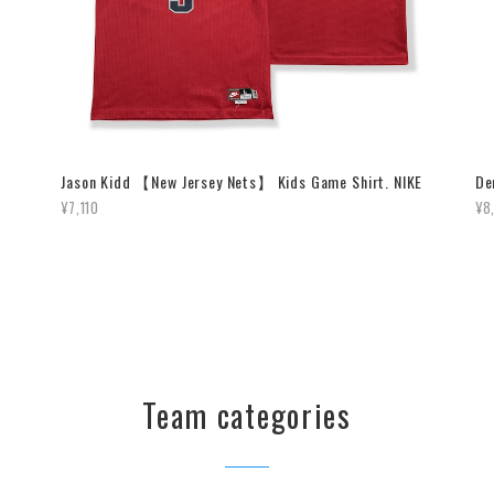
Jason Kidd 【New Jersey Nets】 Kids Game Shirt. NIKE
De
¥7,110
¥8
Team categories