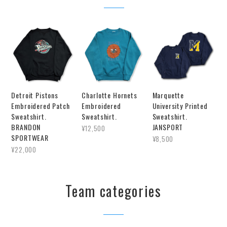
Detroit Pistons
Charlotte Hornets
Marquette
Embroidered Patch
Embroidered
University Printed
Sweatshirt.
Sweatshirt.
Sweatshirt.
BRANDON
JANSPORT
¥12,500
SPORTWEAR
¥8,500
¥22,000
Team categories