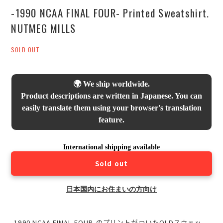
-1990 NCAA FINAL FOUR- Printed Sweatshirt.
NUTMEG MILLS
SOLD OUT
🌍 We ship worldwide.
Product descriptions are written in Japanese. You can
easily translate them using your browser's translation
feature.
International shipping available
Sold out
日本国内にお住まいの方向け
-1990 NCAA FINAL FOUR-のプリントがついたOLDスウェッ