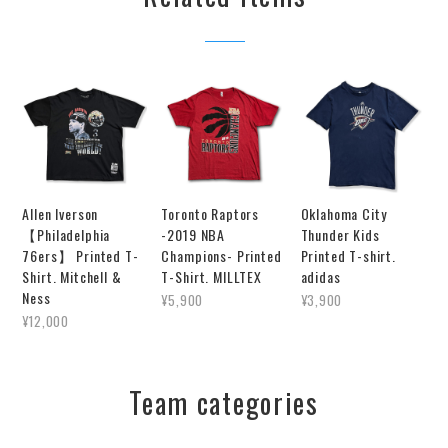
Allen Iverson
Toronto Raptors
Oklahoma City
【Philadelphia
-2019 NBA
Thunder Kids
76ers】 Printed T-
Champions- Printed
Printed T-shirt.
Shirt. Mitchell &
T-Shirt. MILLTEX
adidas
Ness
¥5,900
¥3,900
¥12,000
Team categories