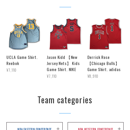
UCLA Game Shirt.
Jason Kidd 【New
Derrick Rose
Reebok
Jersey Nets】 Kids
【Chicago Bulls】
Game Shirt. NIKE
Game Shirt. adidas
¥7,110
¥7,110
¥8,910
Team categories
NBA EASTERN CONFERENCE
NBA WESTERN CONFERENCE