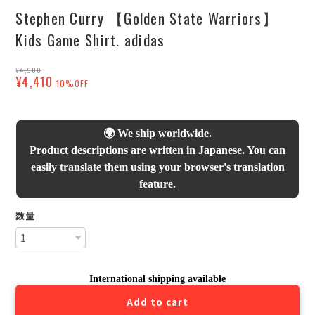
Stephen Curry 【Golden State Warriors】
Kids Game Shirt. adidas
¥4,900
¥4,410
10%OFF
🌍 We ship worldwide.
Product descriptions are written in Japanese. You can
easily translate them using your browser's translation
feature.
数量
International shipping available
Add to cart