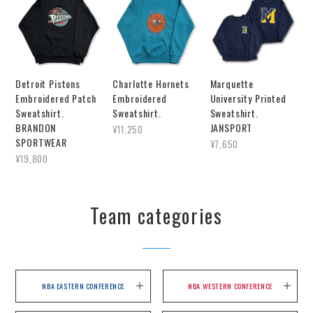
Detroit Pistons
Charlotte Hornets
Marquette
Embroidered Patch
Embroidered
University Printed
Sweatshirt.
Sweatshirt.
Sweatshirt.
BRANDON
JANSPORT
¥11,250
SPORTWEAR
¥7,650
¥19,800
Team categories
NBA EASTERN CONFERENCE
NBA WESTERN CONFERENCE