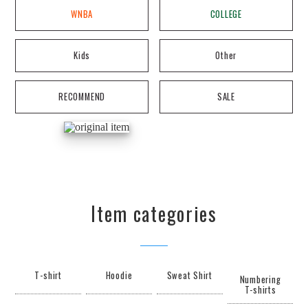
WNBA
COLLEGE
Kids
Other
RECOMMEND
SALE
Item categories
T-shirt
Hoodie
Sweat Shirt
Numbering
T-shirts