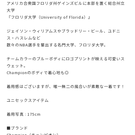
アメリカ合衆国フロリダ州ゲインズビルに本部を置く総合州立
大学
『フロリダ大学（University of Florida）』
ジェイソン・ウィリアムスやブラッドリー・ビール、ユドニ
ス・ハスレムなど
数々のNBA選手を輩出する名門大学、フロリダ大学。
チームカラーのブルーボディにロゴプリントが映える可愛いス
ウェット。
Championのボディで着心地も◎
着用感はございますが、唯一無二の風合いが素敵な一着です！
ユニセックスアイテム
着用写真 : 175cm
■ブランド
Champion（チャンピオン）