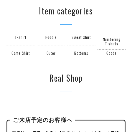
Item categories
T-shirt
Hoodie
Sweat Shirt
Numbering
T-shirts
Game Shirt
Outer
Bottoms
Goods
Real Shop
ご来店予定のお客様へ