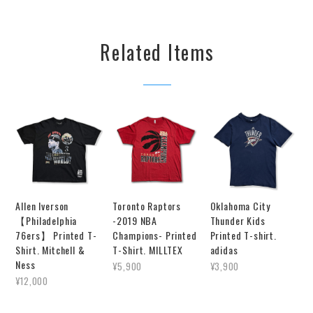
Related Items
Allen Iverson
Toronto Raptors
Oklahoma City
【Philadelphia
-2019 NBA
Thunder Kids
76ers】 Printed T-
Champions- Printed
Printed T-shirt.
Shirt. Mitchell &
T-Shirt. MILLTEX
adidas
Ness
¥5,900
¥3,900
¥12,000