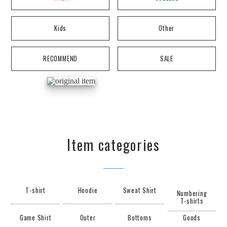
Kids
Other
RECOMMEND
SALE
Item categories
T-shirt
Hoodie
Sweat Shirt
Numbering
T-shirts
Game Shirt
Outer
Bottoms
Goods