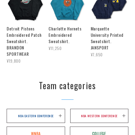
Detroit Pistons
Charlotte Hornets
Marquette
Embroidered Patch
Embroidered
University Printed
Sweatshirt.
Sweatshirt.
Sweatshirt.
BRANDON
JANSPORT
¥11,250
SPORTWEAR
¥7,650
¥19,800
Team categories
NBA EASTERN CONFERENCE
NBA WESTERN CONFERENCE
WNBA
COLLEGE