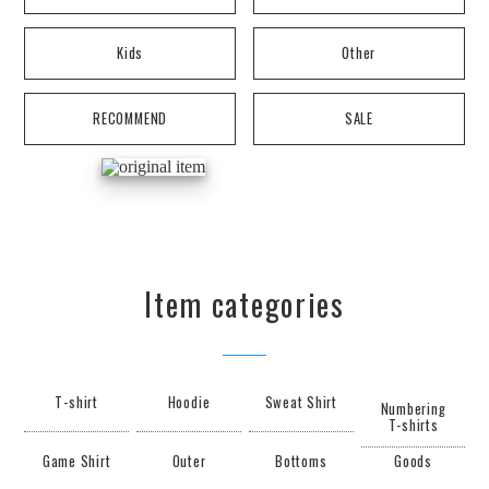
Kids
Other
RECOMMEND
SALE
Item categories
T-shirt
Hoodie
Sweat Shirt
Numbering
T-shirts
Game Shirt
Outer
Bottoms
Goods