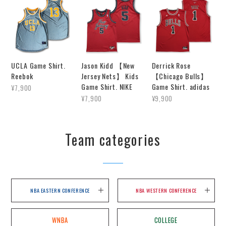
UCLA Game Shirt.
Jason Kidd 【New
Derrick Rose
Reebok
Jersey Nets】 Kids
【Chicago Bulls】
Game Shirt. NIKE
Game Shirt. adidas
¥7,900
¥7,900
¥9,900
Team categories
NBA EASTERN CONFERENCE
NBA WESTERN CONFERENCE
WNBA
COLLEGE