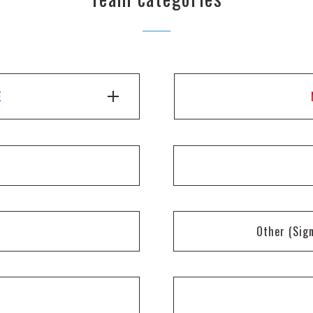
E
Other
(Sig