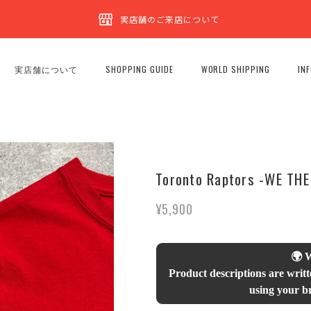
実店舗のご来店について
実店舗について
SHOPPING GUIDE
WORLD SHIPPING
IN
Toronto Raptors -WE THE 
¥5,900
🌍 
Product descriptions are writt
using your br