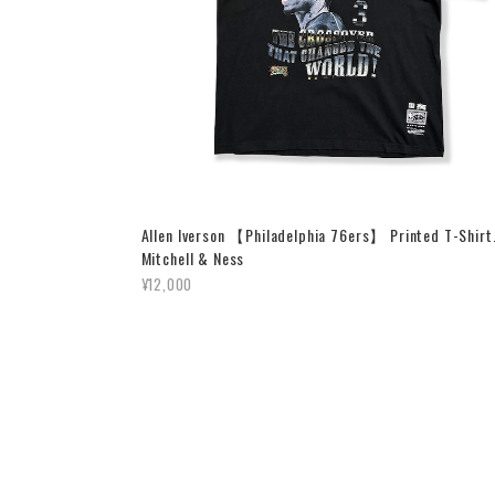
Allen Iverson 【Philadelphia 76ers】 Printed T-Shirt
Mitchell & Ness
¥12,000