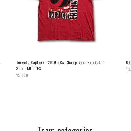
.
Toronto Raptors -2019 NBA Champions- Printed T-
Ok
Shirt. MILLTEX
¥3
¥5,900
Team categories