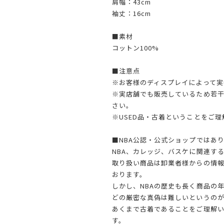
肩幅：43cm
袖丈：16cm
■素材
コットン100%
■注意点
※お客様のディスプレイによって実
※実店舗でも販売しているため若
さい。
※USED品・古着ということをご
■NBA公認・公式ショップではあ
NBA、カレッジ、バスケに関連す
取り扱い商品は卸業者様からの情
おります。
しかし、NBAの歴史も長く商品の
どの厳密な真偽は難しいというのが
あくまで古着であることをご理解
す。