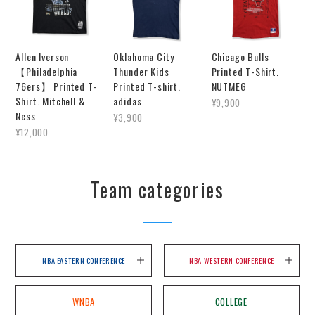
Allen Iverson
Oklahoma City
Chicago Bulls
【Philadelphia
Thunder Kids
Printed T-Shirt.
76ers】 Printed T-
Printed T-shirt.
NUTMEG
Shirt. Mitchell &
adidas
¥9,900
Ness
¥3,900
¥12,000
Team categories
NBA EASTERN CONFERENCE
NBA WESTERN CONFERENCE
WNBA
COLLEGE