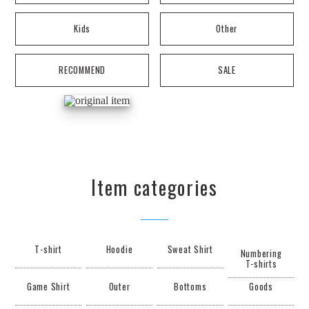
Kids
Other
RECOMMEND
SALE
Item categories
T-shirt
Hoodie
Sweat Shirt
Numbering
T-shirts
Game Shirt
Outer
Bottoms
Goods