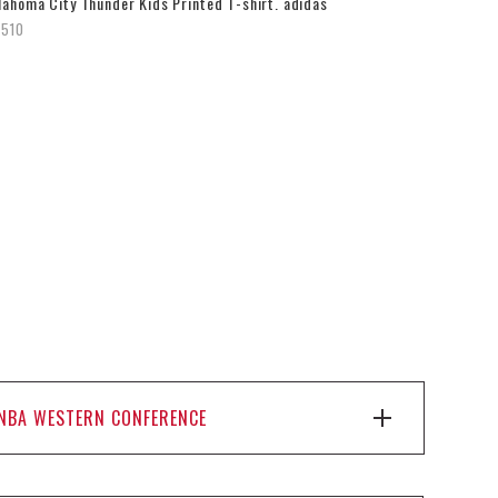
lahoma City Thunder Kids Printed T-shirt. adidas
,510
NBA WESTERN CONFERENCE