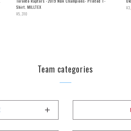
.
Toronto Raptors -2019 NBA Champions- Printed T-
Ok
Shirt. MILLTEX
¥3
¥5,310
Team categories
E