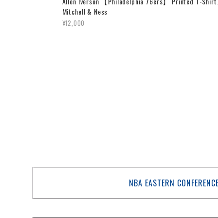
Allen Iverson 【Philadelphia 76ers】 Printed T-Shirt
Mitchell & Ness
¥12,000
NBA EASTERN CONFERENC