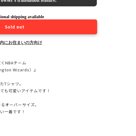
owser's translation feature.
ional shipping available
Sold out
内にお住まいの方向け
置くNBAチーム
on Wizards）』
たTシャツ。
ても可愛いアイテムです！
けるオーバーサイズ。
い一着です！