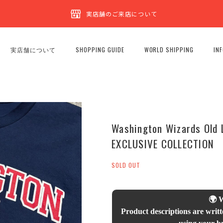
実店舗のご来店について
実店舗について
SHOPPING GUIDE
WORLD SHIPPING
IN
Washington Wizards Old 
EXCLUSIVE COLLECTION
SOLD OUT
🌍 
Product descriptions are writt