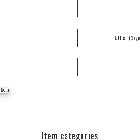
Other
(Sig
Item categories