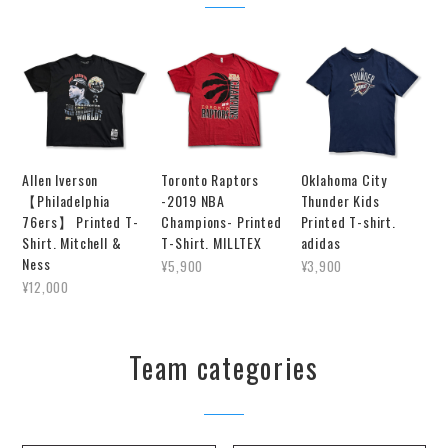
Allen Iverson
Toronto Raptors
Oklahoma City
【Philadelphia
-2019 NBA
Thunder Kids
76ers】 Printed T-
Champions- Printed
Printed T-shirt.
Shirt. Mitchell &
T-Shirt. MILLTEX
adidas
Ness
¥5,900
¥3,900
¥12,000
Team categories