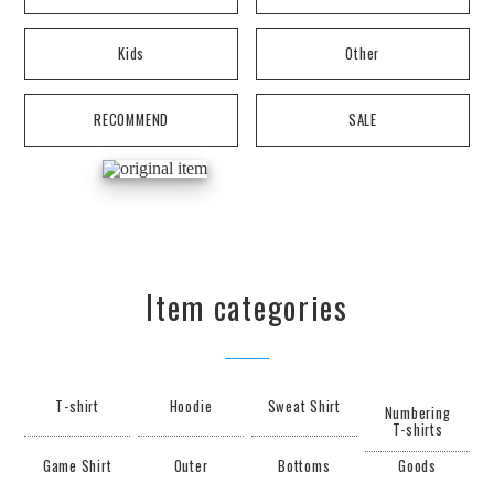
Kids
Other
RECOMMEND
SALE
Item categories
T-shirt
Hoodie
Sweat Shirt
Numbering
T-shirts
Game Shirt
Outer
Bottoms
Goods