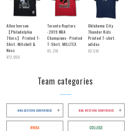
Allen Iverson
Toronto Raptors
Oklahoma City
【Philadelphia
-2019 NBA
Thunder Kids
76ers】 Printed T-
Champions- Printed
Printed T-shirt.
Shirt. Mitchell &
T-Shirt. MILLTEX
adidas
Ness
¥5,310
¥3,510
¥12,000
Team categories
NBA EASTERN CONFERENCE
NBA WESTERN CONFERENCE
WNBA
COLLEGE