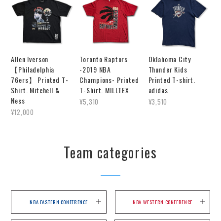
Allen Iverson
Toronto Raptors
Oklahoma City
【Philadelphia
-2019 NBA
Thunder Kids
76ers】 Printed T-
Champions- Printed
Printed T-shirt.
Shirt. Mitchell &
T-Shirt. MILLTEX
adidas
Ness
¥5,310
¥3,510
¥12,000
Team categories
NBA EASTERN CONFERENCE
NBA WESTERN CONFERENCE