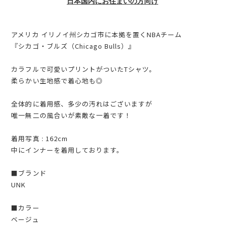
日本国内にお住まいの方向け
アメリカ イリノイ州シカゴ市に本拠を置くNBAチーム
『シカゴ・ブルズ（Chicago Bulls）』
カラフルで可愛いプリントがついたTシャツ。
柔らかい生地感で着心地も◎
全体的に着用感、多少の汚れはございますが
唯一無二の風合いが素敵な一着です！
着用写真 : 162cm
中にインナーを着用しております。
■ブランド
UNK
■カラー
ベージュ