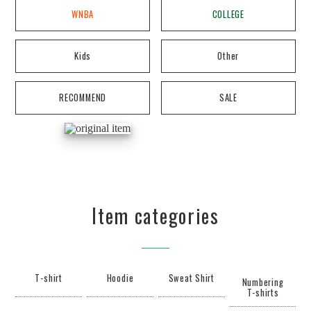
WNBA
COLLEGE
Kids
Other
RECOMMEND
SALE
Item categories
T-shirt
Hoodie
Sweat Shirt
Numbering
T-shirts