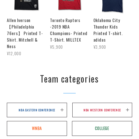
Allen Iverson
Toronto Raptors
Oklahoma City
【Philadelphia
-2019 NBA
Thunder Kids
76ers】 Printed T-
Champions- Printed
Printed T-shirt.
Shirt. Mitchell &
T-Shirt. MILLTEX
adidas
Ness
¥5,900
¥3,900
¥12,000
Team categories
NBA EASTERN CONFERENCE
NBA WESTERN CONFERENCE
WNBA
COLLEGE