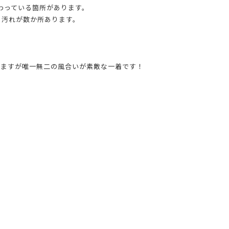
変わっている箇所があります。
穴、汚れが数か所あります。
いますが唯一無二の風合いが素敵な一着です！