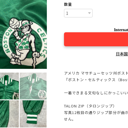
数量
Internat
日本国
アメリカ マサチューセッツ州ボス
『ボストン・セルティックス（Boston
一着できまる文句なしにかっこいい
TALON ZIP（タロンジップ）
写真12枚目の通りジップ部分が曲
せん。