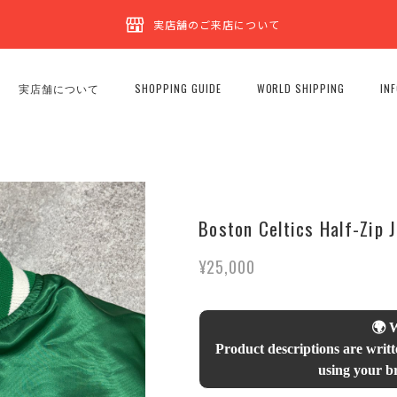
実店舗のご来店について
実店舗について
SHOPPING GUIDE
WORLD SHIPPING
IN
Boston Celtics Half-Zip 
¥25,000
🌍 
Product descriptions are writt
using your br