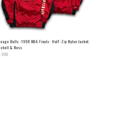
icago Bulls -1998 NBA Finals- Half-Zip Nylon Jacket.
tchell & Ness
8,000