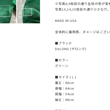
※写真8,9枚目の通り生地の色が
写真13,14,15枚目の通り小さな
MADE IN USA
全体的に着用感、ダメージはござ
■ブランド
DeLONG (デロング)
■カラー
グリーン
■サイズ ( L )
着丈：60cm
身幅：64cm
肩幅：54cm
袖丈：66cm