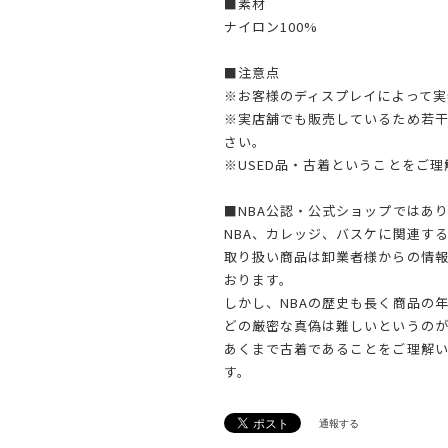
■素材
ナイロン100%
■注意点
※お客様のディスプレイによって実
※実店舗でも販売しているため若
さい。
※USED品・古着ということをご
■NBA公認・公式ショップではあ
NBA、カレッジ、バスケに関連す
取り扱い商品は卸業者様からの情
おります。
しかし、NBAの歴史も長く商品の
どの厳密な真偽は難しいというのが
あくまで古着であることをご理解
す。
通報する