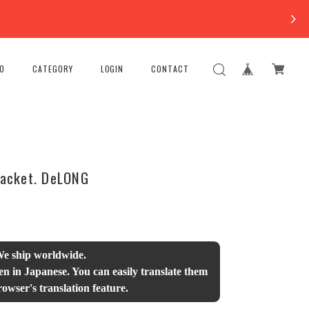
FO
CATEGORY
LOGIN
CONTACT
Jacket. DeLONG
We ship worldwide.
en in Japanese. You can easily translate them
owser's translation feature.