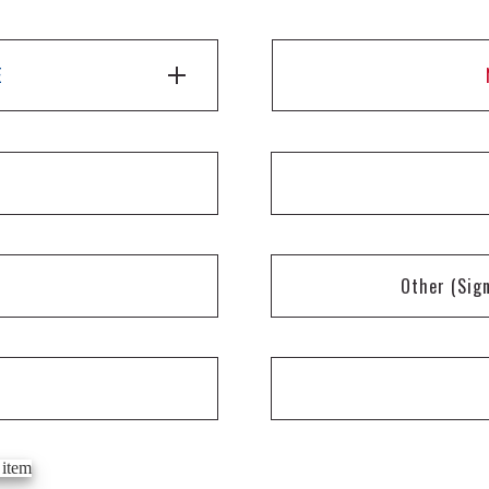
E
Other
(Sig