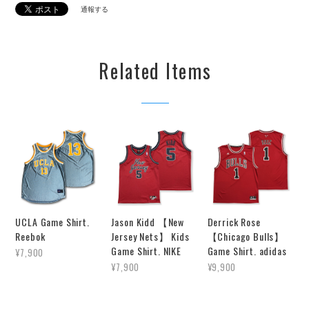
通報する
Related Items
UCLA Game Shirt.
Jason Kidd 【New
Derrick Rose
Reebok
Jersey Nets】 Kids
【Chicago Bulls】
Game Shirt. NIKE
Game Shirt. adidas
¥7,900
¥7,900
¥9,900